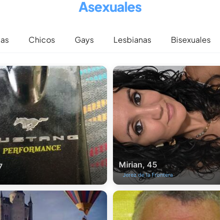
Asexuales
cas
Chicos
Gays
Lesbianas
Bisexuales
Mirian, 45
7
Jerez de la Frontera