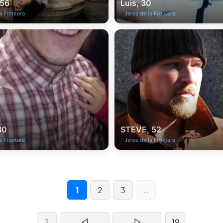
 56
Luis, 30
a Frontera
Jerez de la Frontera
30
STEVE, 52
a Frontera
Jerez de la Frontera
1
2
3
…
1
◁
▷
19