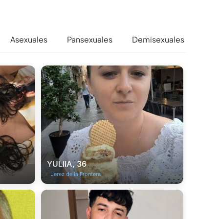
Asexuales
Pansexuales
Demisexuales
Ant
YULIIA, 36
Jerez de la Frontera