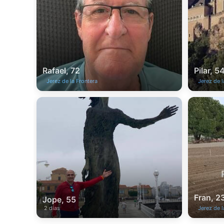
Rafael, 72
Pilar, 5
Jerez de la Frontera
Jerez de l
Fran, 2
Jope, 55
2 días
Jerez de l