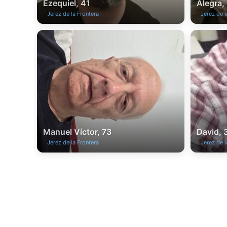
Ezequiel, 41
Alegra,
Jerez de la Frontera
Jerez de l
Manuel Víctor, 73
David, 
Jerez de la Frontera
Jerez de l