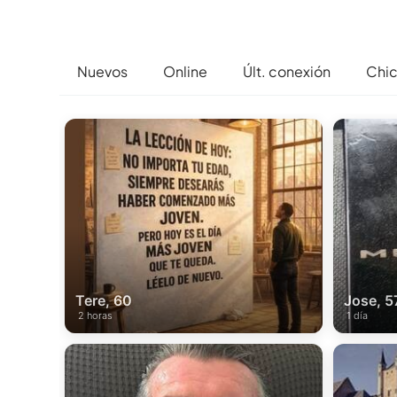
Nuevos
Online
Últ. conexión
Chi
Tere, 60
Jose, 5
2 horas
1 día