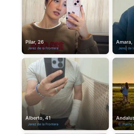
Pilar, 26
Amara,
Jerez de la Frontera
Jerez de l
Alberto, 41
Andalus
Jerez de la Frontera
El Puerto 