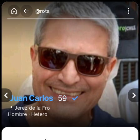
@rota
Juan Carlos
✓
59
📍
Jerez de la Fro
Hombre ·
Hetero