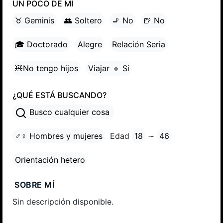
UN POCO DE MÍ
♉ Geminis
👥 Soltero
🚬 No
🍺 No
🎓 Doctorado
Alegre
Relación Seria
🧸No tengo hijos
Viajar 🔸 Si
¿QUÉ ESTÁ BUSCANDO?
Busco cualquier cosa
♂♀ Hombres y mujeres
Edad
18
∼
46
Orientación hetero
SOBRE MÍ
Sin descripción disponible.