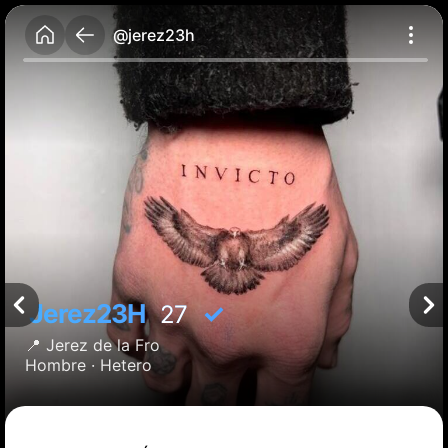
@jerez23h
Jerez23H
✓
27
📍
Jerez de la Fro
Hombre ·
Hetero