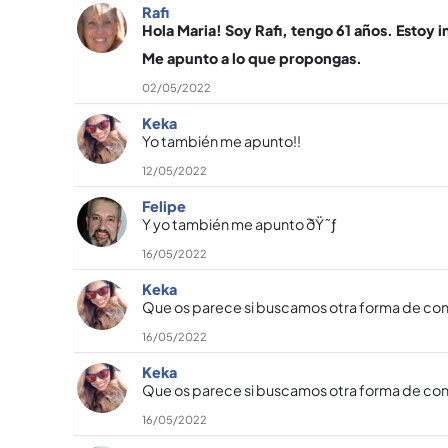
Rafi
Hola Maria! Soy Rafi, tengo 61 años. Estoy 
Me apunto a lo que propongas.
02/05/2022
Keka
Yo también me apunto!!
12/05/2022
Felipe
Y yo también me apunto ðŸ˜ƒ
16/05/2022
Keka
Que os parece si buscamos otra forma de conta
16/05/2022
Keka
Que os parece si buscamos otra forma de conta
16/05/2022