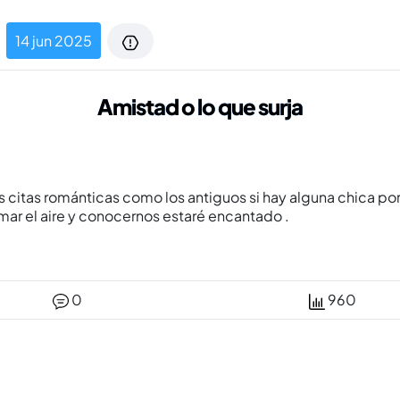
14 jun 2025
Amistad o lo que surja
s citas románticas como los antiguos si hay alguna chica po
mar el aire y conocernos estaré encantado .
0
960